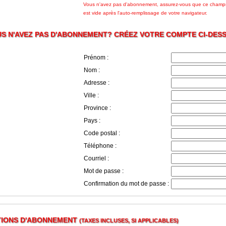
Vous n'avez pas d'abonnement, assurez-vous que ce champ
est vide après l'auto-remplissage de votre navigateur.
S N'AVEZ PAS D'ABONNEMENT? CRÉEZ VOTRE COMPTE CI-DES
Prénom :
Nom :
Adresse :
Ville :
Province :
Pays :
Code postal :
Téléphone :
Courriel :
Mot de passe :
Confirmation du mot de passe :
TIONS D'ABONNEMENT
(TAXES INCLUSES, SI APPLICABLES)