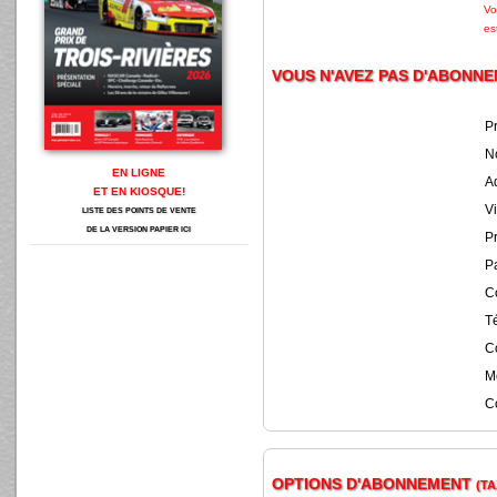
Vo
es
VOUS N'AVEZ PAS D'ABONN
P
N
EN LIGNE
A
ET EN KIOSQUE!
Vi
LISTE DES POINTS DE VENTE
DE LA VERSION PAPIER ICI
Pr
Pa
C
T
Co
M
C
OPTIONS D'ABONNEMENT
(TA