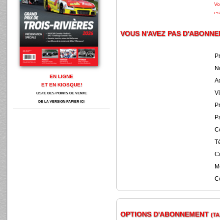
Vo
es
VOUS N'AVEZ PAS D'ABONN
P
N
EN LIGNE
A
ET EN KIOSQUE!
Vi
LISTE DES POINTS DE VENTE
DE LA VERSION PAPIER ICI
Pr
Pa
C
T
Co
M
C
OPTIONS D'ABONNEMENT
(TA