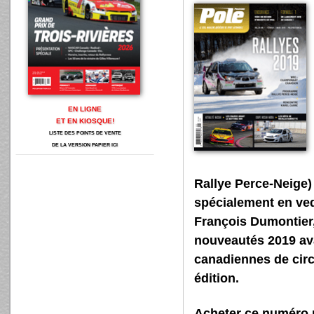
EN LIGNE
ET EN KIOSQUE!
LISTE DES POINTS DE VENTE
DE LA VERSION PAPIER ICI
Rallye Perce-Neige)
spécialement en ved
François Dumontier
nouveautés 2019 ava
canadiennes de circu
édition.
Acheter ce numér